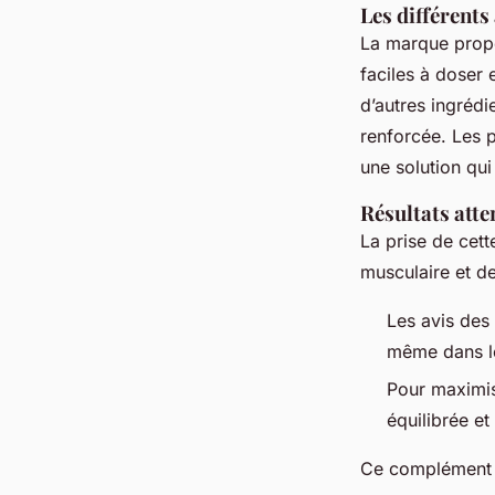
Les différents 
La marque propo
faciles à doser 
d’autres ingréd
renforcée. Les p
une solution qui
Résultats atte
La prise de cet
musculaire et d
Les avis des 
même dans le
Pour maximise
équilibrée e
Ce complément re