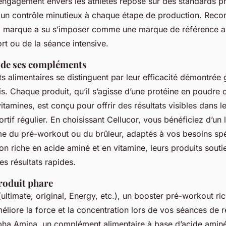
 engagement envers les athlètes repose sur des standards 
 un contrôle minutieux à chaque étape de production. Reco
, la marque a su s’imposer comme une marque de référence 
rt ou de la séance intensive.
s de ses compléments
 alimentaires se distinguent par leur efficacité démontrée 
s. Chaque produit, qu’il s’agisse d’une protéine en poudre 
tamines, est conçu pour offrir des résultats visibles dans l
rtif régulier. En choisissant Cellucor, vous bénéficiez d’un 
e du pré-workout ou du brûleur, adaptés à vos besoins spé
n riche en acide aminé et en vitamine, leurs produits souti
es résultats rapides.
produit phare
ultimate, original, Energy, etc.), un booster pré-workout ri
éliore la force et la concentration lors de vos séances de
lpha Amina, un complément alimentaire à base d’acide aminé