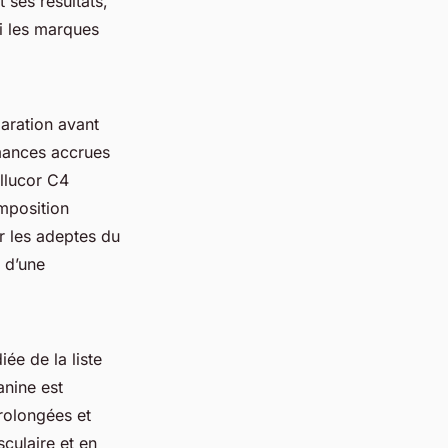
 ses résultats,
mi les marques
aration avant
ormances accrues
llucor C4
omposition
r les adeptes du
 d’une
e de la liste
anine est
rolongées et
culaire et en