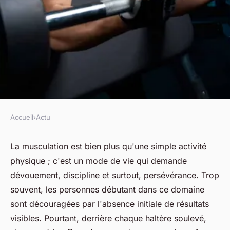
Accueil
›
Actu
ACTU
Soyez persévérant : les
La musculation est bien plus qu'une simple activité
physique ; c'est un mode de vie qui demande
résultats de la musculation
dévouement, discipline et surtout, persévérance. Trop
viendront !
souvent, les personnes débutant dans ce domaine
sont découragées par l'absence initiale de résultats
Laure
•
21 mars 2024
•
3 min de lecture
visibles. Pourtant, derrière chaque haltère soulevé,