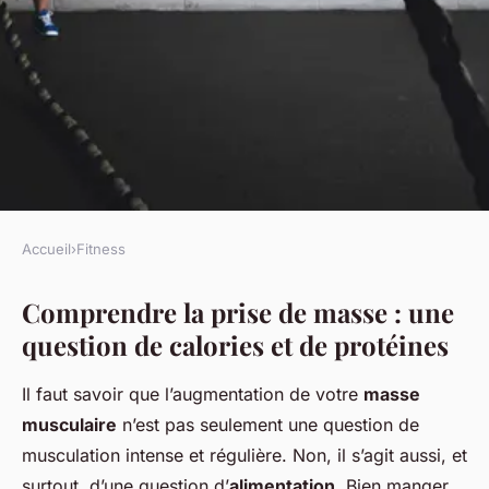
Accueil
›
Fitness
FITNESS
Comprendre la prise de masse : une
Quels aliments favoriser pour
question de calories et de protéines
une prise de masse efficace ?
Il faut savoir que l’augmentation de votre
masse
Clara
•
22 décembre 2023
•
5 min de lecture
musculaire
n’est pas seulement une question de
musculation intense et régulière. Non, il s’agit aussi, et
surtout, d’une question d’
alimentation
. Bien manger